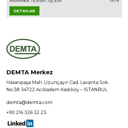
MEKANİK TESİSAT İŞLERİ
1979
DETAYLAR
DEMTA Merkez
Hasanpaşa Mah. Uzunçayır Cad. Lavanta Sok.
No:38 34722 Acıbadem Kadıköy – İSTANBUL
demta@demta.com
+90 216 326 32 23