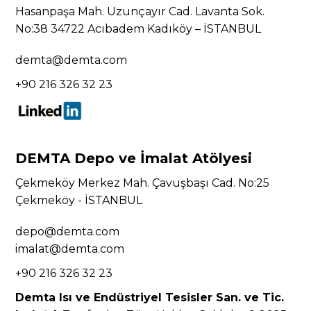
Hasanpaşa Mah. Uzunçayır Cad. Lavanta Sok.
No:38 34722 Acıbadem Kadıköy – İSTANBUL
demta@demta.com
+90 216 326 32 23
DEMTA Depo ve İmalat Atölyesi
Çekmeköy Merkez Mah. Çavuşbaşı Cad. No:25
Çekmeköy - İSTANBUL
depo@demta.com
imalat@demta.com
+90 216 326 32 23
Demta Isı ve Endüstriyel Tesisler San. ve Tic.