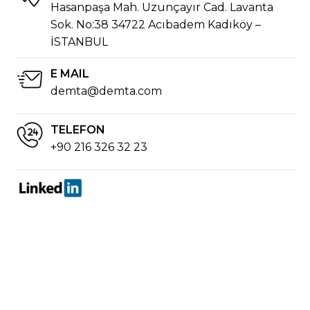
Hasanpaşa Mah. Uzunçayır Cad. Lavanta
Sok. No:38 34722 Acıbadem Kadıköy –
İSTANBUL
E MAIL
demta@demta.com
TELEFON
+90 216 326 32 23