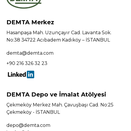
DEMTA Merkez
Hasanpaşa Mah. Uzunçayır Cad. Lavanta Sok.
No:38 34722 Acıbadem Kadıköy – İSTANBUL
demta@demta.com
+90 216 326 32 23
DEMTA Depo ve İmalat Atölyesi
Çekmeköy Merkez Mah. Çavuşbaşı Cad. No:25
Çekmeköy - İSTANBUL
depo@demta.com